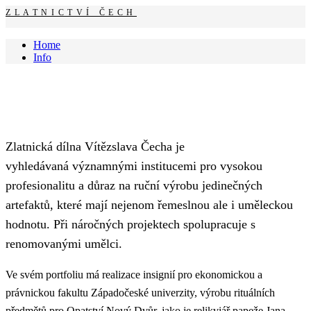
ZLATNICTVÍ ČECH
Home
Info
Zlatnická dílna Vítězslava Čecha je
vyhledávaná významnými institucemi pro vysokou
profesionalitu a důraz na ruční výrobu jedinečných
artefaktů, které mají nejenom řemeslnou ale i uměleckou
hodnotu. Při náročných projektech spolupracuje s
renomovanými umělci.
Ve svém portfoliu má realizace insignií pro ekonomickou a
právnickou fakultu Západočeské univerzity, výrobu rituálních
předmětů pro Opatství Nový Dvůr, jako je relikviář papeže Jana