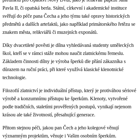
Pavla II, či opatská berla. Státní, církevní i akademické instituce
svěřují do péče pana Čecha a jeho týmu také opravy historických
předmětů a dalších artefaktů, jako například primátorského řetězu se
znakem města, relikviářů či muzejních exponátů.
Díky dvacetileté pověsti je dílna vyhledávaná studenty uměleckých
škol, kteří se v rámci stáže mohou naučit zlatnickému řemeslu.
Základem činnosti dílny je výroba šperků dle přání zákazníka s
důrazem na ruční práci, při které využívá klasické klenotnické
technologie.
Filozofií zlatnictví je individuální přístup, který je protiváhou sériové
výrobě a konzumnímu přístupu ke šperkům. Klenoty, vytvořené
podle tradičních, staletími prověřených postupů, vynikají nejenom
krásou ale také životností, přesahující generace.
Přitom stejnou péči, jakou pan Čech a jeho kolegové věnují
významným projektům, věnuje i Vašim osobním šperkům.